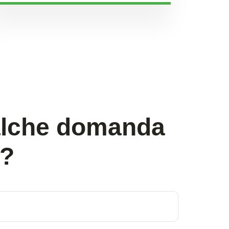
alche domanda
i?