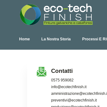
Home
La Nostra Storia
Processi E Rif
Contatti
0575 959082
info@ecotechfinish.it
amministrazione@ecotechfinish.i
preventivi@ecotechfinish.it
produzione@ecotechfinish.it